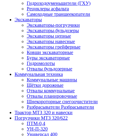
Гидроходоуменьшители (ГХУ)
Рециклеры асфальта
Самоходные траншеекопатели
Экскаваторы
Экскаваторы-погрузчики
Экскаваторы-бульдозеры
Экскаваторы цепные
Экскаваторы навесные
Экскаваторы грейферные
Ковши экскаваторные
Буры экскаваторные
Гидромолоты
Отвалы бульдозерные
Коммунальная техника
Коммунальные машины
Щётки дорожные
Отвалы коммунальные
Отвалы планировочные
Шнекороторные снегоочистители
Разбрасыватели Разбрасыватели
Трактор МТЗ 320 и навески
Погрузчики МТЗ 320/622
ПТМ-0,4
УН-П-320
Универсал 400