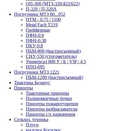
ОП-300 (МТЗ-320/422/622)
П-320 / П-320А
Погрузчики МТЗ 80...952
ПТМ - 0.75 / 1100
Metal Fach T219
Грейферные
ПФН-0.9
ПФН-0.38
ПКУ-0.8
ПБМ-800 (быстросъемный)
СНУ-550 (стогометатель)
Универсал 800 У / Б / VIP / 4.5
НПО-095
Погрузчики МТЗ 1221
ПБМ-1200 (быстросъемный)
Тракторы Беларус
Прицепы
Тракторные прицепы
Поливомоечные бочки
Прицепы пожаротушения
Прицепы разбрасыватели
Прицепы с/х назначения
Сельхоз. техника
Плуги
косилки Косилки