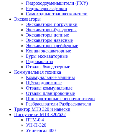
Гидроходоуменьшители (ГХУ)
Рециклеры асфальта
Самоходные траншеекопатели
Экскаваторы
Экскаваторы-погрузчики
Экскаваторы-бульдозеры
Экскаваторы цепные
Экскаваторы навесные
Экскаваторы грейферные
Ковши экскаваторные
Буры экскаваторные
Гидромолоты
Отвалы бульдозерные
Коммунальная техника
Коммунальные машины
Щётки дорожные
Отвалы коммунальные
Отвалы планировочные
Шнекороторные снегоочистители
Разбрасыватели Разбрасыватели
Трактор МТЗ 320 и навески
Погрузчики МТЗ 320/622
ПТМ-0,4
УН-П-320
Универсал 400