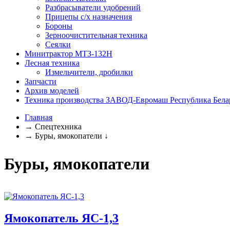
Разбрасыватели удобрений
Прицепы с/х назначения
Бороны
Зерноочистительная техника
Сеялки
Минитрактор МТЗ-132Н
Лесная техника
Измельчители, дробилки
Запчасти
Архив моделей
Техника производства ЗАВОД-Евромаш Республика Бела
Главная
→
Спецтехника
→
Буры, ямокопатели
↓
Буры, ямокопатели
Ямокопатель ЯС-1,3