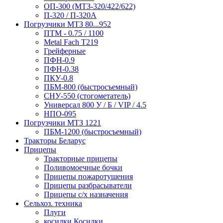
ОП-300 (МТЗ-320/422/622)
П-320 / П-320А
Погрузчики МТЗ 80...952
ПТМ - 0.75 / 1100
Metal Fach T219
Грейферные
ПФН-0.9
ПФН-0.38
ПКУ-0.8
ПБМ-800 (быстросъемный)
СНУ-550 (стогометатель)
Универсал 800 У / Б / VIP / 4.5
НПО-095
Погрузчики МТЗ 1221
ПБМ-1200 (быстросъемный)
Тракторы Беларус
Прицепы
Тракторные прицепы
Поливомоечные бочки
Прицепы пожаротушения
Прицепы разбрасыватели
Прицепы с/х назначения
Сельхоз. техника
Плуги
косилки Косилки