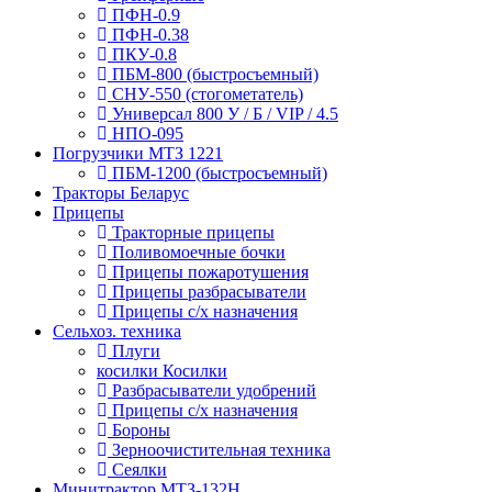
ПФН-0.9
ПФН-0.38
ПКУ-0.8
ПБМ-800 (быстросъемный)
СНУ-550 (стогометатель)
Универсал 800 У / Б / VIP / 4.5
НПО-095
Погрузчики МТЗ 1221
ПБМ-1200 (быстросъемный)
Тракторы Беларус
Прицепы
Тракторные прицепы
Поливомоечные бочки
Прицепы пожаротушения
Прицепы разбрасыватели
Прицепы с/х назначения
Сельхоз. техника
Плуги
косилки Косилки
Разбрасыватели удобрений
Прицепы с/х назначения
Бороны
Зерноочистительная техника
Сеялки
Минитрактор МТЗ-132Н