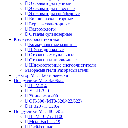
Экскаваторы цепные
Экскаваторы навесные
Экскаваторы грейферные
Ковши экскаваторные
Буры экскаваторные
Гидромолоты
Отвалы бульдозерные
Коммунальная техника
Коммунальные машины
Щётки дорожные
Отвалы коммунальные
Отвалы планировочные
Шнекороторные снегоочистители
Разбрасыватели Разбрасыватели
Трактор МТЗ 320 и навески
Погрузчики МТЗ 320/622
ПТМ-0,4
УН-П-320
Универсал 400
ОП-300 (МТЗ-320/422/622)
П-320 / П-320А
Погрузчики МТЗ 80...952
ПТМ - 0.75 / 1100
Metal Fach T219
Грейферные