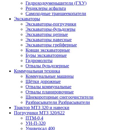
Гидроходоуменьшители (ГХУ)
Рециклеры асфальта
Самоходные траншеекопатели
Экскаваторы
Экскаваторы-погрузчики
Экскаваторы-бульдозеры
Экскаваторы цепные
Экскаваторы навесные
Экскаваторы грейферные
Ковши экскаваторные
Буры экскаваторные
Гидромолоты
Отвалы бульдозерные
Коммунальная техника
Коммунальные машины
Щётки дорожные
Отвалы коммунальные
Отвалы планировочные
Шнекороторные снегоочистители
Разбрасыватели Разбрасыватели
Трактор МТЗ 320 и навески
Погрузчики МТЗ 320/622
ПТМ-0,4
УН-П-320
Универсал 400