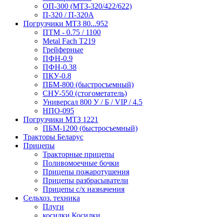
ОП-300 (МТЗ-320/422/622)
П-320 / П-320А
Погрузчики МТЗ 80...952
ПТМ - 0.75 / 1100
Metal Fach T219
Грейферные
ПФН-0.9
ПФН-0.38
ПКУ-0.8
ПБМ-800 (быстросъемный)
СНУ-550 (стогометатель)
Универсал 800 У / Б / VIP / 4.5
НПО-095
Погрузчики МТЗ 1221
ПБМ-1200 (быстросъемный)
Тракторы Беларус
Прицепы
Тракторные прицепы
Поливомоечные бочки
Прицепы пожаротушения
Прицепы разбрасыватели
Прицепы с/х назначения
Сельхоз. техника
Плуги
косилки Косилки