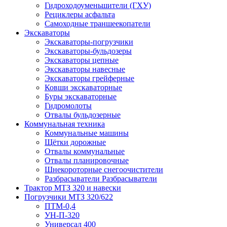
Гидроходоуменьшители (ГХУ)
Рециклеры асфальта
Самоходные траншеекопатели
Экскаваторы
Экскаваторы-погрузчики
Экскаваторы-бульдозеры
Экскаваторы цепные
Экскаваторы навесные
Экскаваторы грейферные
Ковши экскаваторные
Буры экскаваторные
Гидромолоты
Отвалы бульдозерные
Коммунальная техника
Коммунальные машины
Щётки дорожные
Отвалы коммунальные
Отвалы планировочные
Шнекороторные снегоочистители
Разбрасыватели Разбрасыватели
Трактор МТЗ 320 и навески
Погрузчики МТЗ 320/622
ПТМ-0,4
УН-П-320
Универсал 400