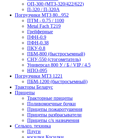
ОП-300 (МТЗ-320/422/622)
П-320 / П-320А
Погрузчики МТЗ 80...952
ПТМ - 0.75 / 1100
Metal Fach T219
Грейферные
ПФН-0.9
ПФН-0.38
ПКУ-0.8
ПБМ-800 (быстросъемный)
СНУ-550 (стогометатель)
Универсал 800 У / Б / VIP / 4.5
НПО-095
Погрузчики МТЗ 1221
ПБМ-1200 (быстросъемный)
Тракторы Беларус
Прицепы
Тракторные прицепы
Поливомоечные бочки
Прицепы пожаротушения
Прицепы разбрасыватели
Прицепы с/х назначения
Сельхоз. техника
Плуги
косилки Косилки