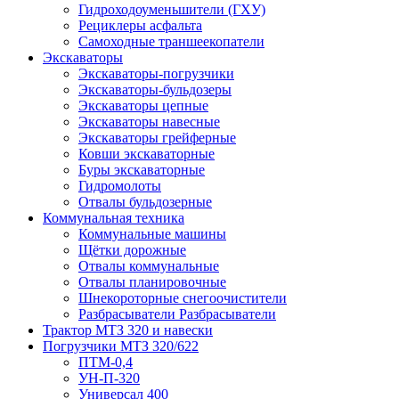
Гидроходоуменьшители (ГХУ)
Рециклеры асфальта
Самоходные траншеекопатели
Экскаваторы
Экскаваторы-погрузчики
Экскаваторы-бульдозеры
Экскаваторы цепные
Экскаваторы навесные
Экскаваторы грейферные
Ковши экскаваторные
Буры экскаваторные
Гидромолоты
Отвалы бульдозерные
Коммунальная техника
Коммунальные машины
Щётки дорожные
Отвалы коммунальные
Отвалы планировочные
Шнекороторные снегоочистители
Разбрасыватели Разбрасыватели
Трактор МТЗ 320 и навески
Погрузчики МТЗ 320/622
ПТМ-0,4
УН-П-320
Универсал 400