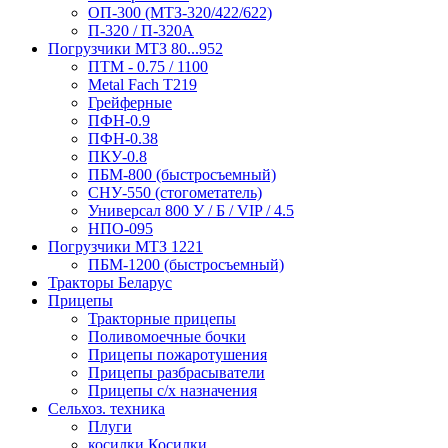
ОП-300 (МТЗ-320/422/622)
П-320 / П-320А
Погрузчики МТЗ 80...952
ПТМ - 0.75 / 1100
Metal Fach T219
Грейферные
ПФН-0.9
ПФН-0.38
ПКУ-0.8
ПБМ-800 (быстросъемный)
СНУ-550 (стогометатель)
Универсал 800 У / Б / VIP / 4.5
НПО-095
Погрузчики МТЗ 1221
ПБМ-1200 (быстросъемный)
Тракторы Беларус
Прицепы
Тракторные прицепы
Поливомоечные бочки
Прицепы пожаротушения
Прицепы разбрасыватели
Прицепы с/х назначения
Сельхоз. техника
Плуги
косилки Косилки