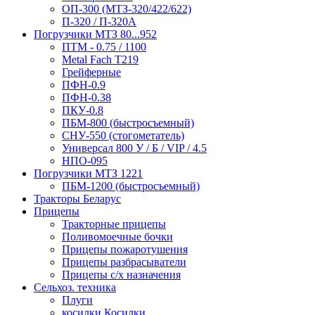
ОП-300 (МТЗ-320/422/622)
П-320 / П-320А
Погрузчики МТЗ 80...952
ПТМ - 0.75 / 1100
Metal Fach T219
Грейферные
ПФН-0.9
ПФН-0.38
ПКУ-0.8
ПБМ-800 (быстросъемный)
СНУ-550 (стогометатель)
Универсал 800 У / Б / VIP / 4.5
НПО-095
Погрузчики МТЗ 1221
ПБМ-1200 (быстросъемный)
Тракторы Беларус
Прицепы
Тракторные прицепы
Поливомоечные бочки
Прицепы пожаротушения
Прицепы разбрасыватели
Прицепы с/х назначения
Сельхоз. техника
Плуги
косилки Косилки