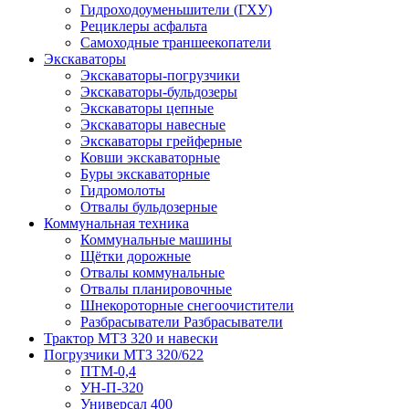
Гидроходоуменьшители (ГХУ)
Рециклеры асфальта
Самоходные траншеекопатели
Экскаваторы
Экскаваторы-погрузчики
Экскаваторы-бульдозеры
Экскаваторы цепные
Экскаваторы навесные
Экскаваторы грейферные
Ковши экскаваторные
Буры экскаваторные
Гидромолоты
Отвалы бульдозерные
Коммунальная техника
Коммунальные машины
Щётки дорожные
Отвалы коммунальные
Отвалы планировочные
Шнекороторные снегоочистители
Разбрасыватели Разбрасыватели
Трактор МТЗ 320 и навески
Погрузчики МТЗ 320/622
ПТМ-0,4
УН-П-320
Универсал 400