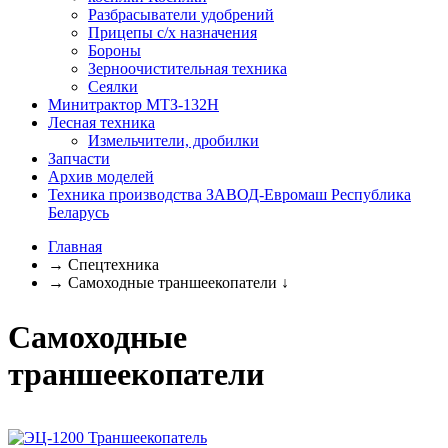
Разбрасыватели удобрений
Прицепы с/х назначения
Бороны
Зерноочистительная техника
Сеялки
Минитрактор МТЗ-132Н
Лесная техника
Измельчители, дробилки
Запчасти
Архив моделей
Техника производства ЗАВОД-Евромаш Республика
Беларусь
Главная
→
Спецтехника
→
Самоходные траншеекопатели
↓
Самоходные
траншеекопатели