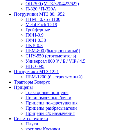
ОП-300 (МТЗ-320/422/622)
П-320 / П-320А
Погрузчики МТЗ 80...952
ПТМ - 0.75 / 1100
Metal Fach T219
Грейферные
ПФН-0.9
ПФН-0.38
ПКУ-0.8
ПБМ-800 (быстросъемный)
СНУ-550 (стогометатель)
Универсал 800 У / Б / VIP / 4.5
НПО-095
Погрузчики МТЗ 1221
ПБМ-1200 (быстросъемный)
Тракторы Беларус
Прицепы
Тракторные прицепы
Поливомоечные бочки
Прицепы пожаротушения
Прицепы разбрасыватели
Прицепы с/х назначения
Сельхоз. техника
Плуги
косилки Косилки