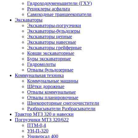
Гидроходоуменьшители (ГХУ)
Рециклеры асфальта
Самоходные траншеекопатели
Экскаваторы
Экскаваторы-погрузчики
Экскаваторы-бульдозеры
Экскаваторы цепные
Экскаваторы навесные
Экскаваторы грейферные
Ковши экскаваторные
Буры экскаваторные
Гидромолоты
Отвалы бульдозерные
Коммунальная техника
Коммунальные машины
Щётки дорожные
Отвалы коммунальные
Отвалы планировочные
Шнекороторные снегоочистители
Разбрасыватели Разбрасыватели
Трактор МТЗ 320 и навески
Погрузчики МТЗ 320/622
ПТМ-0,4
УН-П-320
Универсал 400