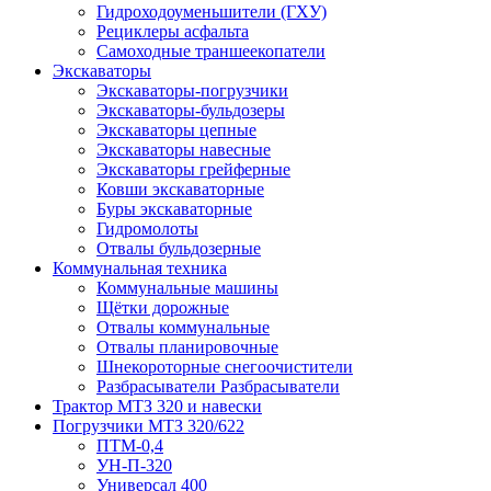
Гидроходоуменьшители (ГХУ)
Рециклеры асфальта
Самоходные траншеекопатели
Экскаваторы
Экскаваторы-погрузчики
Экскаваторы-бульдозеры
Экскаваторы цепные
Экскаваторы навесные
Экскаваторы грейферные
Ковши экскаваторные
Буры экскаваторные
Гидромолоты
Отвалы бульдозерные
Коммунальная техника
Коммунальные машины
Щётки дорожные
Отвалы коммунальные
Отвалы планировочные
Шнекороторные снегоочистители
Разбрасыватели Разбрасыватели
Трактор МТЗ 320 и навески
Погрузчики МТЗ 320/622
ПТМ-0,4
УН-П-320
Универсал 400