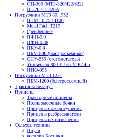
ОП-300 (МТЗ-320/422/622)
П-320 / П-320А
Погрузчики МТЗ 80...952
ПТМ - 0.75 / 1100
Metal Fach T219
Грейферные
ПФН-0.9
ПФН-0.38
ПКУ-0.8
ПБМ-800 (быстросъемный)
СНУ-550 (стогометатель)
Универсал 800 У / Б / VIP / 4.5
НПО-095
Погрузчики МТЗ 1221
ПБМ-1200 (быстросъемный)
Тракторы Беларус
Прицепы
Тракторные прицепы
Поливомоечные бочки
Прицепы пожаротушения
Прицепы разбрасыватели
Прицепы с/х назначения
Сельхоз. техника
Плуги
косилки Косилки