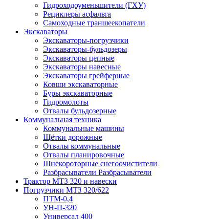
Гидроходоуменьшители (ГХУ)
Рециклеры асфальта
Самоходные траншеекопатели
Экскаваторы
Экскаваторы-погрузчики
Экскаваторы-бульдозеры
Экскаваторы цепные
Экскаваторы навесные
Экскаваторы грейферные
Ковши экскаваторные
Буры экскаваторные
Гидромолоты
Отвалы бульдозерные
Коммунальная техника
Коммунальные машины
Щётки дорожные
Отвалы коммунальные
Отвалы планировочные
Шнекороторные снегоочистители
Разбрасыватели Разбрасыватели
Трактор МТЗ 320 и навески
Погрузчики МТЗ 320/622
ПТМ-0,4
УН-П-320
Универсал 400