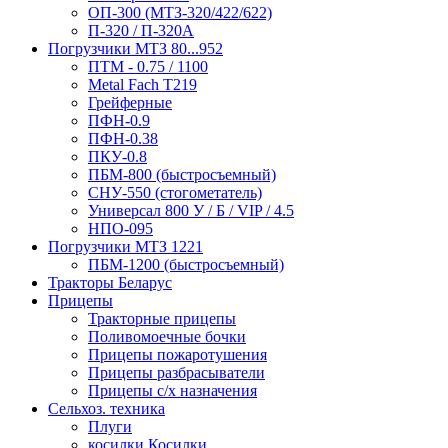
ОП-300 (МТЗ-320/422/622)
П-320 / П-320А
Погрузчики МТЗ 80...952
ПТМ - 0.75 / 1100
Metal Fach T219
Грейферные
ПФН-0.9
ПФН-0.38
ПКУ-0.8
ПБМ-800 (быстросъемный)
СНУ-550 (стогометатель)
Универсал 800 У / Б / VIP / 4.5
НПО-095
Погрузчики МТЗ 1221
ПБМ-1200 (быстросъемный)
Тракторы Беларус
Прицепы
Тракторные прицепы
Поливомоечные бочки
Прицепы пожаротушения
Прицепы разбрасыватели
Прицепы с/х назначения
Сельхоз. техника
Плуги
косилки Косилки