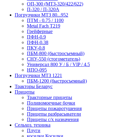
ОП-300 (МТЗ-320/422/622)
П-320 / П-320А
Погрузчики МТЗ 80...952
ПТМ - 0.75 / 1100
Metal Fach T219
Грейферные
ПФН-0.9
ПФН-0.38
ПКУ-0.8
ПБМ-800 (быстросъемный)
СНУ-550 (стогометатель)
Универсал 800 У / Б / VIP / 4.5
НПО-095
Погрузчики МТЗ 1221
ПБМ-1200 (быстросъемный)
Тракторы Беларус
Прицепы
Тракторные прицепы
Поливомоечные бочки
Прицепы пожаротушения
Прицепы разбрасыватели
Прицепы с/х назначения
Сельхоз. техника
Плуги
косилки Косилки