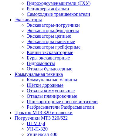
Гидроходоуменьшители (ГХУ)
Рециклеры асфальта
Самоходные траншеекопатели
Экскаваторы
Экскаваторы-погрузчики
Экскаваторы-бульдозеры
Экскаваторы цепные
Экскаваторы навесные
Экскаваторы грейферные
Ковши экскаваторные
Буры экскаваторные
Гидромолоты
Отвалы бульдозерные
Коммунальная техника
Коммунальные машины
Щётки дорожные
Отвалы коммунальные
Отвалы планировочные
Шнекороторные снегоочистители
Разбрасыватели Разбрасыватели
Трактор МТЗ 320 и навески
Погрузчики МТЗ 320/622
ПТМ-0,4
УН-П-320
Универсал 400