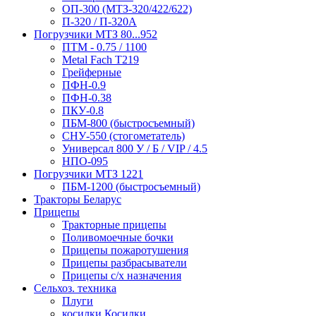
ОП-300 (МТЗ-320/422/622)
П-320 / П-320А
Погрузчики МТЗ 80...952
ПТМ - 0.75 / 1100
Metal Fach T219
Грейферные
ПФН-0.9
ПФН-0.38
ПКУ-0.8
ПБМ-800 (быстросъемный)
СНУ-550 (стогометатель)
Универсал 800 У / Б / VIP / 4.5
НПО-095
Погрузчики МТЗ 1221
ПБМ-1200 (быстросъемный)
Тракторы Беларус
Прицепы
Тракторные прицепы
Поливомоечные бочки
Прицепы пожаротушения
Прицепы разбрасыватели
Прицепы с/х назначения
Сельхоз. техника
Плуги
косилки Косилки