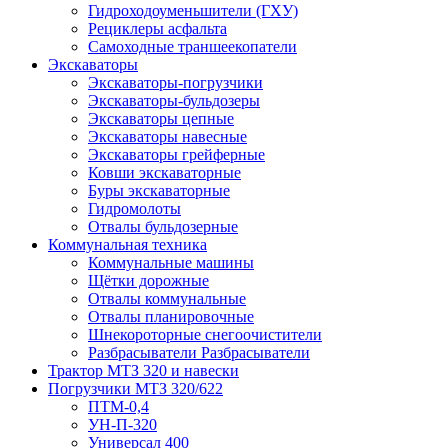
Гидроходоуменьшители (ГХУ)
Рециклеры асфальта
Самоходные траншеекопатели
Экскаваторы
Экскаваторы-погрузчики
Экскаваторы-бульдозеры
Экскаваторы цепные
Экскаваторы навесные
Экскаваторы грейферные
Ковши экскаваторные
Буры экскаваторные
Гидромолоты
Отвалы бульдозерные
Коммунальная техника
Коммунальные машины
Щётки дорожные
Отвалы коммунальные
Отвалы планировочные
Шнекороторные снегоочистители
Разбрасыватели Разбрасыватели
Трактор МТЗ 320 и навески
Погрузчики МТЗ 320/622
ПТМ-0,4
УН-П-320
Универсал 400