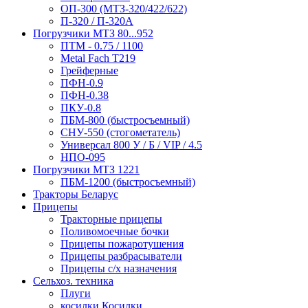
ОП-300 (МТЗ-320/422/622)
П-320 / П-320А
Погрузчики МТЗ 80...952
ПТМ - 0.75 / 1100
Metal Fach T219
Грейферные
ПФН-0.9
ПФН-0.38
ПКУ-0.8
ПБМ-800 (быстросъемный)
СНУ-550 (стогометатель)
Универсал 800 У / Б / VIP / 4.5
НПО-095
Погрузчики МТЗ 1221
ПБМ-1200 (быстросъемный)
Тракторы Беларус
Прицепы
Тракторные прицепы
Поливомоечные бочки
Прицепы пожаротушения
Прицепы разбрасыватели
Прицепы с/х назначения
Сельхоз. техника
Плуги
косилки Косилки