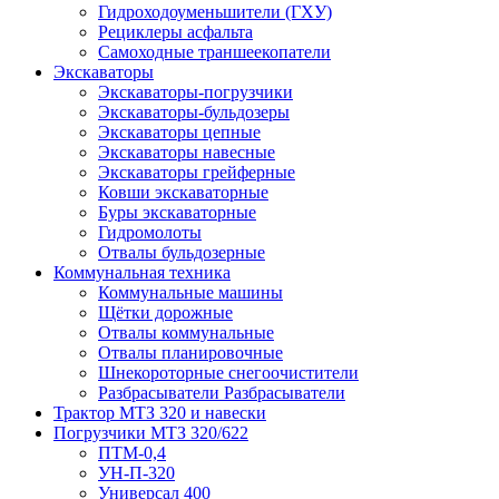
Гидроходоуменьшители (ГХУ)
Рециклеры асфальта
Самоходные траншеекопатели
Экскаваторы
Экскаваторы-погрузчики
Экскаваторы-бульдозеры
Экскаваторы цепные
Экскаваторы навесные
Экскаваторы грейферные
Ковши экскаваторные
Буры экскаваторные
Гидромолоты
Отвалы бульдозерные
Коммунальная техника
Коммунальные машины
Щётки дорожные
Отвалы коммунальные
Отвалы планировочные
Шнекороторные снегоочистители
Разбрасыватели Разбрасыватели
Трактор МТЗ 320 и навески
Погрузчики МТЗ 320/622
ПТМ-0,4
УН-П-320
Универсал 400