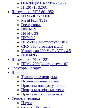
ОП-300 (МТЗ-320/422/622)
П-320 / П-320А
Погрузчики МТЗ 80...952
ПТМ - 0.75 / 1100
Metal Fach T219
Грейферные
ПФН-0.9
ПФН-0.38
ПКУ-0.8
ПБМ-800 (быстросъемный)
СНУ-550 (стогометатель)
Универсал 800 У / Б / VIP / 4.5
НПО-095
Погрузчики МТЗ 1221
ПБМ-1200 (быстросъемный)
Тракторы Беларус
Прицепы
Тракторные прицепы
Поливомоечные бочки
Прицепы пожаротушения
Прицепы разбрасыватели
Прицепы с/х назначения
Сельхоз. техника
Плуги
косилки Косилки