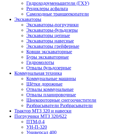
Гидроходоуменьшители (ГХУ)
Рециклеры асфальта
Самоходные траншеекопатели
Экскаваторы
Экскаваторы-погрузчики
Экскаваторы-бульдозеры
Экскаваторы цепные
Экскаваторы навесные
Экскаваторы грейферные
Ковши экскаваторные
Буры экскаваторные
Гидромолоты
Отвалы бульдозерные
Коммунальная техника
Коммунальные машины
Щётки дорожные
Отвалы коммунальные
Отвалы планировочные
Шнекороторные снегоочистители
Разбрасыватели Разбрасыватели
Трактор МТЗ 320 и навески
Погрузчики МТЗ 320/622
ПТМ-0,4
УН-П-320
Универсал 400