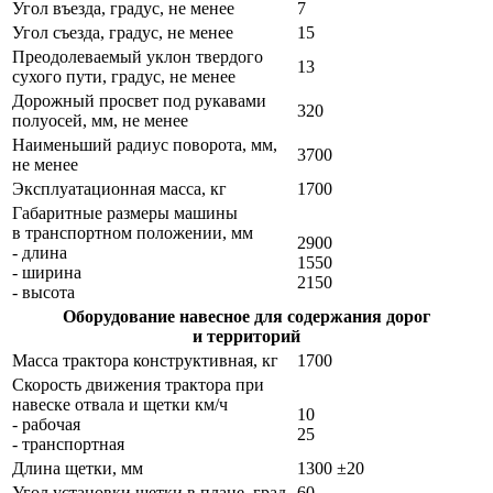
Угол въезда, градус, не менее
7
Угол съезда, градус, не менее
15
Преодолеваемый уклон твердого
13
сухого пути, градус, не менее
Дорожный просвет под рукавами
320
полуосей, мм, не менее
Наименьший радиус поворота, мм,
3700
не менее
Эксплуатационная масса, кг
1700
Габаритные размеры машины
в транспортном положении, мм
2900
- длина
1550
- ширина
2150
- высота
Оборудование навесное для содержания дорог
и территорий
Масса трактора конструктивная, кг
1700
Скорость движения трактора при
навеске отвала и щетки км/ч
10
- рабочая
25
- транспортная
Длина щетки, мм
1300 ±20
Угол установки щетки в плане, град
60