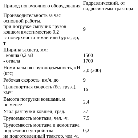
Гидравлический, от
Привод погрузочного оборудования
гидросистемы трактора
Производительность за час
основной работы,
при погрузке сыпучих грузов
9
ковшом вместимостью 0,2
с поверхности земли или бурта, до,
т
Ширина захвата, мм:
- ковша 0,2 м3
1500
- отвала
1700
Номинальная грузоподъемность, кН
2,0 (200)
(кгс)
Рабочая скорость, км/ч, до
9
Транспортная скорость (без груза),
16
км\ч
Высота погрузки ковшами, м,
2,4
не менее
Угол разгрузки ковшей, град.
37
Трудоемкость монтажа, чел. -ч.
7,5
Трудоемкость монтажа и демонтажа
подъемного устройства
0,2
на подготовленный трактор, чел.-ч.