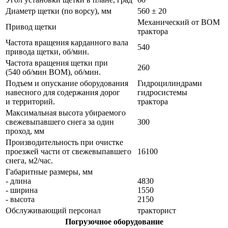
Диаметр щетки (по ворсу), мм
560 ± 20
Механический от ВОМ
Привод щетки
трактора
Частота вращения карданного вала
540
привода щетки, об/мин.
Частота вращения щетки при
260
(540 об/мин ВОМ), об/мин.
Подъем и опускание оборудования
Гидроцилиндрами
навесного для содержания дорог
гидросистемы
и территорий.
трактора
Максимальная высота убираемого
свежевыпавшего снега за один
300
проход, мм
Производительность при очистке
проезжей части от свежевыпавшего
16100
снега, м2/час.
Габаритные размеры, мм
- длина
4830
- ширина
1550
- высота
2150
Обслуживающий персонал
тракторист
Погрузочное оборудование