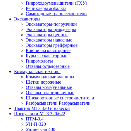
Гидроходоуменьшители (ГХУ)
Рециклеры асфальта
Самоходные траншеекопатели
Экскаваторы
Экскаваторы-погрузчики
Экскаваторы-бульдозеры
Экскаваторы цепные
Экскаваторы навесные
Экскаваторы грейферные
Ковши экскаваторные
Буры экскаваторные
Гидромолоты
Отвалы бульдозерные
Коммунальная техника
Коммунальные машины
Щётки дорожные
Отвалы коммунальные
Отвалы планировочные
Шнекороторные снегоочистители
Разбрасыватели Разбрасыватели
Трактор МТЗ 320 и навески
Погрузчики МТЗ 320/622
ПТМ-0,4
УН-П-320
Универсал 400