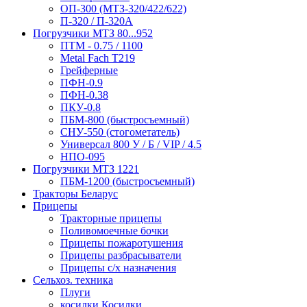
ОП-300 (МТЗ-320/422/622)
П-320 / П-320А
Погрузчики МТЗ 80...952
ПТМ - 0.75 / 1100
Metal Fach T219
Грейферные
ПФН-0.9
ПФН-0.38
ПКУ-0.8
ПБМ-800 (быстросъемный)
СНУ-550 (стогометатель)
Универсал 800 У / Б / VIP / 4.5
НПО-095
Погрузчики МТЗ 1221
ПБМ-1200 (быстросъемный)
Тракторы Беларус
Прицепы
Тракторные прицепы
Поливомоечные бочки
Прицепы пожаротушения
Прицепы разбрасыватели
Прицепы с/х назначения
Сельхоз. техника
Плуги
косилки Косилки