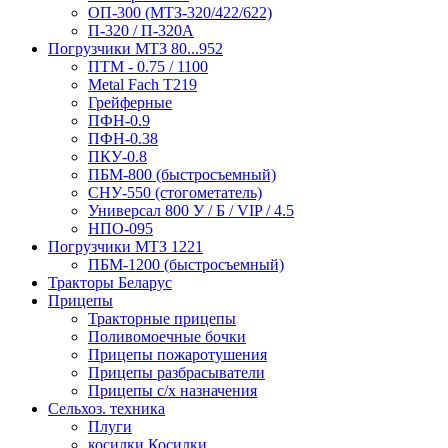
ОП-300 (МТЗ-320/422/622)
П-320 / П-320А
Погрузчики МТЗ 80...952
ПТМ - 0.75 / 1100
Metal Fach T219
Грейферные
ПФН-0.9
ПФН-0.38
ПКУ-0.8
ПБМ-800 (быстросъемный)
СНУ-550 (стогометатель)
Универсал 800 У / Б / VIP / 4.5
НПО-095
Погрузчики МТЗ 1221
ПБМ-1200 (быстросъемный)
Тракторы Беларус
Прицепы
Тракторные прицепы
Поливомоечные бочки
Прицепы пожаротушения
Прицепы разбрасыватели
Прицепы с/х назначения
Сельхоз. техника
Плуги
косилки Косилки