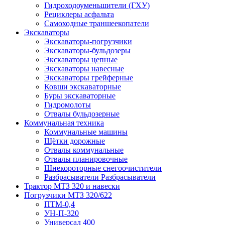
Гидроходоуменьшители (ГХУ)
Рециклеры асфальта
Самоходные траншеекопатели
Экскаваторы
Экскаваторы-погрузчики
Экскаваторы-бульдозеры
Экскаваторы цепные
Экскаваторы навесные
Экскаваторы грейферные
Ковши экскаваторные
Буры экскаваторные
Гидромолоты
Отвалы бульдозерные
Коммунальная техника
Коммунальные машины
Щётки дорожные
Отвалы коммунальные
Отвалы планировочные
Шнекороторные снегоочистители
Разбрасыватели Разбрасыватели
Трактор МТЗ 320 и навески
Погрузчики МТЗ 320/622
ПТМ-0,4
УН-П-320
Универсал 400