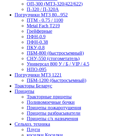
ОП-300 (МТЗ-320/422/622)
П-320 / П-320А
Погрузчики МТЗ 80...952
ПТМ - 0.75 / 1100
Metal Fach T219
Грейферные
ПФН-0.9
ПФН-0.38
ПКУ-0.8
ПБМ-800 (быстросъемный)
СНУ-550 (стогометатель)
Универсал 800 У / Б / VIP / 4.5
НПО-095
Погрузчики МТЗ 1221
ПБМ-1200 (быстросъемный)
Тракторы Беларус
Прицепы
Тракторные прицепы
Поливомоечные бочки
Прицепы пожаротушения
Прицепы разбрасыватели
Прицепы с/х назначения
Сельхоз. техника
Плуги
косилки Косилки