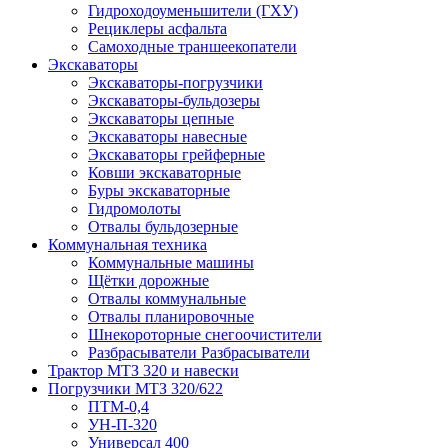
Гидроходоуменьшители (ГХУ)
Рециклеры асфальта
Самоходные траншеекопатели
Экскаваторы
Экскаваторы-погрузчики
Экскаваторы-бульдозеры
Экскаваторы цепные
Экскаваторы навесные
Экскаваторы грейферные
Ковши экскаваторные
Буры экскаваторные
Гидромолоты
Отвалы бульдозерные
Коммунальная техника
Коммунальные машины
Щётки дорожные
Отвалы коммунальные
Отвалы планировочные
Шнекороторные снегоочистители
Разбрасыватели Разбрасыватели
Трактор МТЗ 320 и навески
Погрузчики МТЗ 320/622
ПТМ-0,4
УН-П-320
Универсал 400