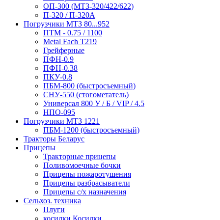
ОП-300 (МТЗ-320/422/622)
П-320 / П-320А
Погрузчики МТЗ 80...952
ПТМ - 0.75 / 1100
Metal Fach T219
Грейферные
ПФН-0.9
ПФН-0.38
ПКУ-0.8
ПБМ-800 (быстросъемный)
СНУ-550 (стогометатель)
Универсал 800 У / Б / VIP / 4.5
НПО-095
Погрузчики МТЗ 1221
ПБМ-1200 (быстросъемный)
Тракторы Беларус
Прицепы
Тракторные прицепы
Поливомоечные бочки
Прицепы пожаротушения
Прицепы разбрасыватели
Прицепы с/х назначения
Сельхоз. техника
Плуги
косилки Косилки