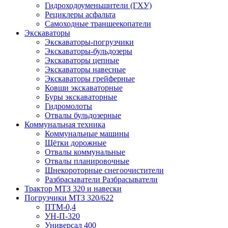
Гидроходоуменьшители (ГХУ)
Рециклеры асфальта
Самоходные траншеекопатели
Экскаваторы
Экскаваторы-погрузчики
Экскаваторы-бульдозеры
Экскаваторы цепные
Экскаваторы навесные
Экскаваторы грейферные
Ковши экскаваторные
Буры экскаваторные
Гидромолоты
Отвалы бульдозерные
Коммунальная техника
Коммунальные машины
Щётки дорожные
Отвалы коммунальные
Отвалы планировочные
Шнекороторные снегоочистители
Разбрасыватели Разбрасыватели
Трактор МТЗ 320 и навески
Погрузчики МТЗ 320/622
ПТМ-0,4
УН-П-320
Универсал 400