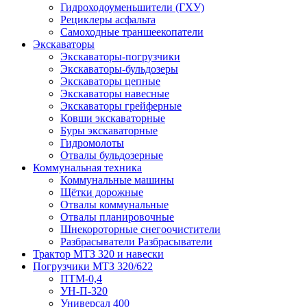
Гидроходоуменьшители (ГХУ)
Рециклеры асфальта
Самоходные траншеекопатели
Экскаваторы
Экскаваторы-погрузчики
Экскаваторы-бульдозеры
Экскаваторы цепные
Экскаваторы навесные
Экскаваторы грейферные
Ковши экскаваторные
Буры экскаваторные
Гидромолоты
Отвалы бульдозерные
Коммунальная техника
Коммунальные машины
Щётки дорожные
Отвалы коммунальные
Отвалы планировочные
Шнекороторные снегоочистители
Разбрасыватели Разбрасыватели
Трактор МТЗ 320 и навески
Погрузчики МТЗ 320/622
ПТМ-0,4
УН-П-320
Универсал 400