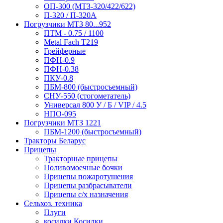
ОП-300 (МТЗ-320/422/622)
П-320 / П-320А
Погрузчики МТЗ 80...952
ПТМ - 0.75 / 1100
Metal Fach T219
Грейферные
ПФН-0.9
ПФН-0.38
ПКУ-0.8
ПБМ-800 (быстросъемный)
СНУ-550 (стогометатель)
Универсал 800 У / Б / VIP / 4.5
НПО-095
Погрузчики МТЗ 1221
ПБМ-1200 (быстросъемный)
Тракторы Беларус
Прицепы
Тракторные прицепы
Поливомоечные бочки
Прицепы пожаротушения
Прицепы разбрасыватели
Прицепы с/х назначения
Сельхоз. техника
Плуги
косилки Косилки