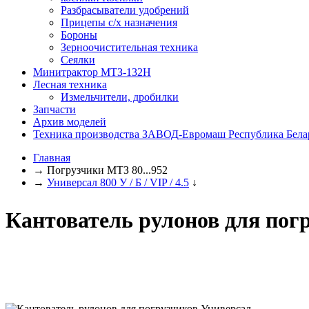
Разбрасыватели удобрений
Прицепы с/х назначения
Бороны
Зерноочистительная техника
Сеялки
Минитрактор МТЗ-132Н
Лесная техника
Измельчители, дробилки
Запчасти
Архив моделей
Техника производства ЗАВОД-Евромаш Республика Бела
Главная
→
Погрузчики МТЗ 80...952
→
Универсал 800 У / Б / VIP / 4.5
↓
Кантователь рулонов для пог