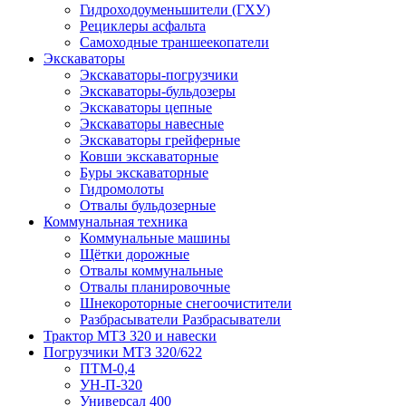
Гидроходоуменьшители (ГХУ)
Рециклеры асфальта
Самоходные траншеекопатели
Экскаваторы
Экскаваторы-погрузчики
Экскаваторы-бульдозеры
Экскаваторы цепные
Экскаваторы навесные
Экскаваторы грейферные
Ковши экскаваторные
Буры экскаваторные
Гидромолоты
Отвалы бульдозерные
Коммунальная техника
Коммунальные машины
Щётки дорожные
Отвалы коммунальные
Отвалы планировочные
Шнекороторные снегоочистители
Разбрасыватели Разбрасыватели
Трактор МТЗ 320 и навески
Погрузчики МТЗ 320/622
ПТМ-0,4
УН-П-320
Универсал 400