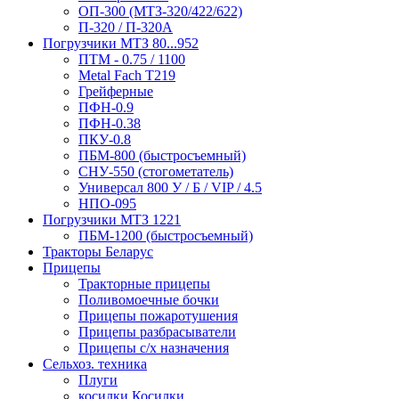
ОП-300 (МТЗ-320/422/622)
П-320 / П-320А
Погрузчики МТЗ 80...952
ПТМ - 0.75 / 1100
Metal Fach T219
Грейферные
ПФН-0.9
ПФН-0.38
ПКУ-0.8
ПБМ-800 (быстросъемный)
СНУ-550 (стогометатель)
Универсал 800 У / Б / VIP / 4.5
НПО-095
Погрузчики МТЗ 1221
ПБМ-1200 (быстросъемный)
Тракторы Беларус
Прицепы
Тракторные прицепы
Поливомоечные бочки
Прицепы пожаротушения
Прицепы разбрасыватели
Прицепы с/х назначения
Сельхоз. техника
Плуги
косилки Косилки