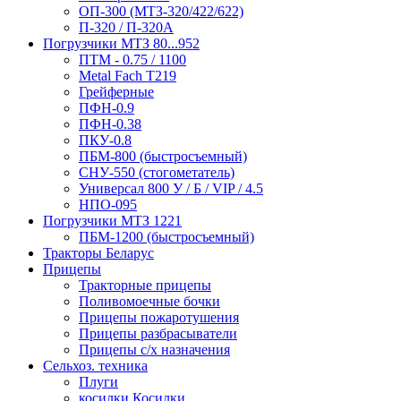
ОП-300 (МТЗ-320/422/622)
П-320 / П-320А
Погрузчики МТЗ 80...952
ПТМ - 0.75 / 1100
Metal Fach T219
Грейферные
ПФН-0.9
ПФН-0.38
ПКУ-0.8
ПБМ-800 (быстросъемный)
СНУ-550 (стогометатель)
Универсал 800 У / Б / VIP / 4.5
НПО-095
Погрузчики МТЗ 1221
ПБМ-1200 (быстросъемный)
Тракторы Беларус
Прицепы
Тракторные прицепы
Поливомоечные бочки
Прицепы пожаротушения
Прицепы разбрасыватели
Прицепы с/х назначения
Сельхоз. техника
Плуги
косилки Косилки