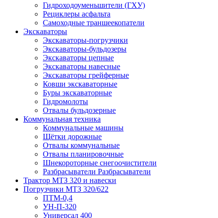
Гидроходоуменьшители (ГХУ)
Рециклеры асфальта
Самоходные траншеекопатели
Экскаваторы
Экскаваторы-погрузчики
Экскаваторы-бульдозеры
Экскаваторы цепные
Экскаваторы навесные
Экскаваторы грейферные
Ковши экскаваторные
Буры экскаваторные
Гидромолоты
Отвалы бульдозерные
Коммунальная техника
Коммунальные машины
Щётки дорожные
Отвалы коммунальные
Отвалы планировочные
Шнекороторные снегоочистители
Разбрасыватели Разбрасыватели
Трактор МТЗ 320 и навески
Погрузчики МТЗ 320/622
ПТМ-0,4
УН-П-320
Универсал 400