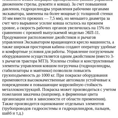
движением стрелы, рукояти и ковша). За счет повышения
давления, гидроцилиндры управления рабочими органами
экскаватора, заменены на более мощные (с толщиной стенки
10 мм вместо прежних — 7,5 мм), но меньшего диаметра за
счет чего вырывное усилие ковша осталось на прежнем
уровне, а скорость рабочих органов увеличилась на 15% по
сравнению с прежней выпускаемой моделью ЭБП-11.
Продуманное расположение джойстиков и рычагов
управления Экскаватором вращающееся кресло машиниста, а
также широкая просторная кабина создают оператору удобные
и комфортные условия для работы. Управление погрузочным
оборудованием осуществляется одним джойстиком (вместо 3-
х рычагов трактора МТЗ). Усилены стойки и конструктивные
элементы управления ковшом погрузчика (гидроцилиндры,
стабилизаторы и маятники) позволили повысить
грузоподъемность до 1000 кг. При покраске оборудования
применяются высококачественные автоэмали устойчивые к
повреждениям и повышающие коррозийную стойкость
металлоконструкций. Покраска может производиться с учетом
пожелания заказчика (например, в фирменные цвета
организации или в зависимости от области применения).
Также производится оцинкование отдельных элементов
(трубопроводов гидросистемы и гидроцилиндров, пальцев,
шайб и т.д.)