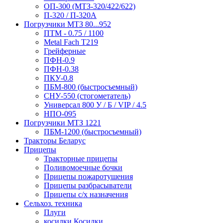
ОП-300 (МТЗ-320/422/622)
П-320 / П-320А
Погрузчики МТЗ 80...952
ПТМ - 0.75 / 1100
Metal Fach T219
Грейферные
ПФН-0.9
ПФН-0.38
ПКУ-0.8
ПБМ-800 (быстросъемный)
СНУ-550 (стогометатель)
Универсал 800 У / Б / VIP / 4.5
НПО-095
Погрузчики МТЗ 1221
ПБМ-1200 (быстросъемный)
Тракторы Беларус
Прицепы
Тракторные прицепы
Поливомоечные бочки
Прицепы пожаротушения
Прицепы разбрасыватели
Прицепы с/х назначения
Сельхоз. техника
Плуги
косилки Косилки