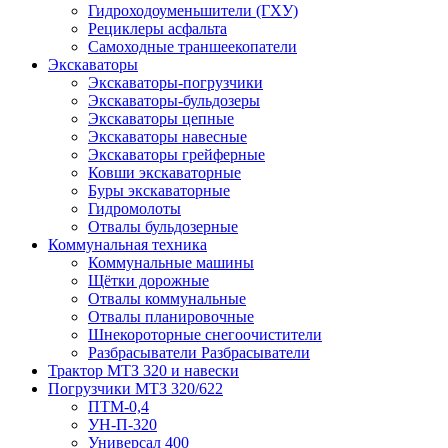
Гидроходоуменьшители (ГХУ)
Рециклеры асфальта
Самоходные траншеекопатели
Экскаваторы
Экскаваторы-погрузчики
Экскаваторы-бульдозеры
Экскаваторы цепные
Экскаваторы навесные
Экскаваторы грейферные
Ковши экскаваторные
Буры экскаваторные
Гидромолоты
Отвалы бульдозерные
Коммунальная техника
Коммунальные машины
Щётки дорожные
Отвалы коммунальные
Отвалы планировочные
Шнекороторные снегоочистители
Разбрасыватели Разбрасыватели
Трактор МТЗ 320 и навески
Погрузчики МТЗ 320/622
ПТМ-0,4
УН-П-320
Универсал 400