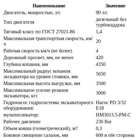
Наименование
Значение
Двигатель, мощностью, л/с
90 л/с
дизельный без
Тип двигателя
турбонаддува
Тяговый класс по ГОСТ 27021-86
1,4
Максимальная транспортная скорость, км/
20
ч
Рабочая скорость км/ч (не более)
4
Дорожный просвет, мм, не менее
420
Глубина копания, мм
4350
Максимальный радиус копания
5650
экскаватора на уровне стоянки, мм
Максимальная высота выгрузки, мм
3500
Максимальное усилие резания
3000
экскаватора, кгс
Гидронасос гидросистемы экскаваторного
Насос PD 3/32
оборудования:
E18
мультипликатор:
HM3013.5-PM-C
Рабочее давление
230 Bar
Объем ковша (геометрический), м?
0,3
Боковое смещение салазок, мм
600 в обе стороны