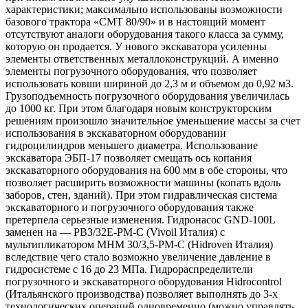
характеристики; максимально использованы возможности
базового трактора «СМТ 80/90» и в настоящий момент
отсутствуют аналоги оборудования такого класса за сумму,
которую он продается. У нового экскаватора усиленны
элементы ответственных металлоконструкций. А именно
элементы погрузочного оборудования, что позволяет
использовать ковши шириной до 2,3 м и объемом до 0,92 м3.
Грузоподъемность погрузочного оборудования увеличилась
до 1000 кг. При этом благодаря новым конструкторским
решениям произошло значительное уменьшение массы за счет
использования в экскаваторном оборудовании
гидроцилиндров меньшего диаметра. Использование
экскаватора ЭБП-17 позволяет смещать ось копания
экскаваторного оборудования на 600 мм в обе стороны, что
позволяет расширить возможности машины (копать вдоль
заборов, стен, зданий). При этом гидравлическая система
экскаваторного и погрузочного оборудования также
претерпела серьезные изменения. Гидронасос GND-100L
заменен на — РВЗ/32Е-РМ-С (Vivoil Италия) с
мультипликатором МНМ 30/3,5-РМ-С (Hidroven Италия)
вследствие чего стало возможно увеличение давление в
гидросистеме с 16 до 23 МПа. Гидрораспределители
погрузочного и экскаваторного оборудования Hidrocontrol
(Итальянского производства) позволяет выполнять до 3-х
технологических операций одновременно (можно управлять