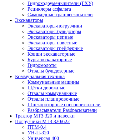
Гидроходоуменьшители (ГХУ)
Рециклеры асфальта
Самоходные траншеекопатели
Экскаваторы
Экскаваторы-погрузчики
Экскаваторы-бульдозеры
Экскаваторы цепные
Экскаваторы навесные
Экскаваторы грейферные
Ковши экскаваторные
Буры экскаваторные
Гидромолоты
Отвалы бульдозерные
Коммунальная техника
Коммунальные машины
Щётки дорожные
Отвалы коммунальные
Отвалы планировочные
Шнекороторные снегоочистители
Разбрасыватели Разбрасыватели
Трактор МТЗ 320 и навески
Погрузчики МТЗ 320/622
ПТМ-0,4
УН-П-320
Универсал 400