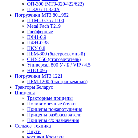
ОП-300 (МТЗ-320/422/622)
П-320 / П-320А
Погрузчики МТЗ 80...952
ПТМ - 0.75 / 1100
Metal Fach T219
Грейферные
ПФН-0.9
ПФН-0.38
ПКУ-0.8
ПБМ-800 (быстросъемный)
СНУ-550 (стогометатель)
Универсал 800 У / Б / VIP / 4.5
НПО-095
Погрузчики МТЗ 1221
ПБМ-1200 (быстросъемный)
Тракторы Беларус
Прицепы
Тракторные прицепы
Поливомоечные бочки
Прицепы пожаротушения
Прицепы разбрасыватели
Прицепы с/х назначения
Сельхоз. техника
Плуги
косилки Косилки