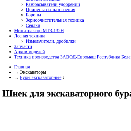
Разбрасыватели удобрений
Прицепы с/х назначения
Бороны
Зерноочистительная техника
Сеялки
Минитрактор МТЗ-132Н
Лесная техника
Измельчители, дробилки
Запчасти
Архив моделей
Техника производства ЗАВОД-Евромаш Республика Бела
Главная
→
Экскаваторы
→
Буры экскаваторные
↓
Шнек для экскаваторного бур